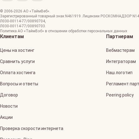
© 2006-
2026
АО «ТаймВеб»
.
Зарегистрированный товарный знак N461919. Лицензии РОСКОМНАДЗОР
N1
Л030-00114-77/00890704
,
Л030-00114-77/00890703
.
Политика АО «ТаймВэб» в отношении обработки персональных данных
Клиентам
Партнерам
Цены на хостинг
Вебмастерам
Сравнить услуги
Интеграторам
Оплата хостинга
Наш логотип
Вопросы и ответы
Регламент пар
Договор
Peering policy
Новости
Акции
Проверка скорости интернета