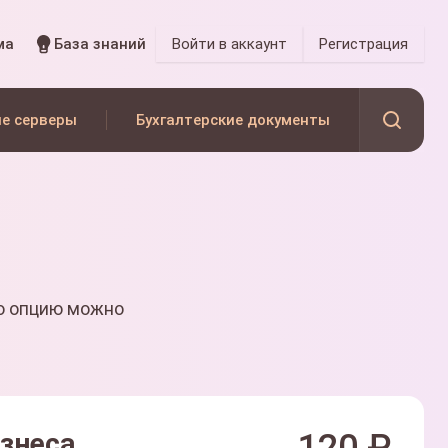
ма
База знаний
Войти
в аккаунт
Регистрация
е серверы
Бухгалтерские документы
ю опцию можно
изнеса