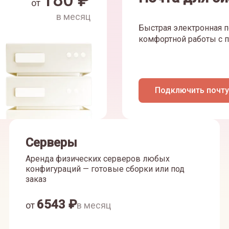
180
₽
от
в месяц
Быстрая электронная п
комфортной работы с п
Подключить почту
Серверы
Аренда физических серверов любых
конфигураций — готовые сборки или под
заказ
6543
₽
от
в месяц