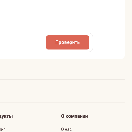
Проверить
дукты
О компании
инг
О нас