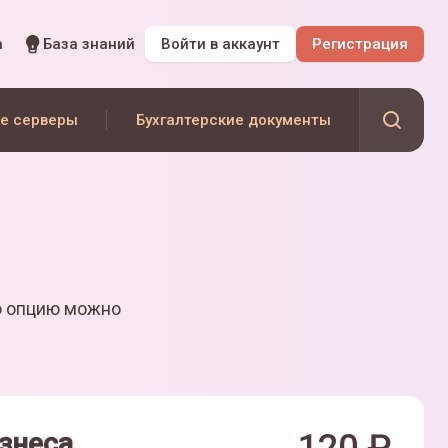
а
База знаний
Войти
в аккаунт
Регистрация
е серверы
Бухгалтерские документы
ю опцию можно
знеса