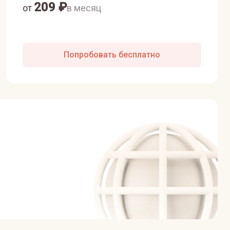
209
₽
от
в месяц
Попробовать бесплатно