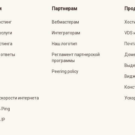
м
Партнерам
Про
остинг
Вебмастерам
Хост
услуги
Интеграторам
VDS 
стинга
Наш логотип
Почт
 ответы
Регламент партнерской
Дом
программы
Выде
Peering policy
Видж
Конс
скорости интернета
Уско
 Ping
 IP