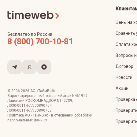
Клиента
Цены на х
Сравнить 
Бесплатно по России
8 (800) 700-10-81
Оплата хо
Вопросы и
Договор
Новости
Акции
© 2006-
2026
АО «ТаймВеб»
.
Зарегистрированный товарный знак N461919.
Проверка 
Лицензии РОСКОМНАДЗОР
N142739
,
Л030-00114-77/00890704
,
Проверить
Л030-00114-77/00890703
.
Политика АО «ТаймВэб» в отношении обработки
персональных данных
Проверить