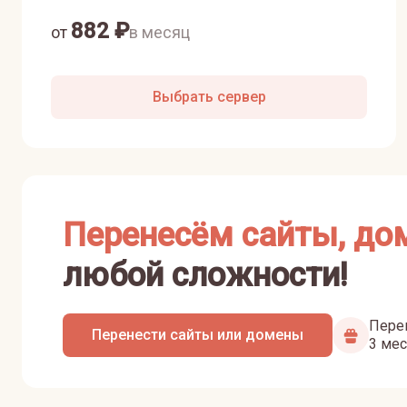
882
₽
от
в месяц
Выбрать сервер
Перенесём сайты, до
любой сложности!
Перен
Перенести сайты или домены
3 мес