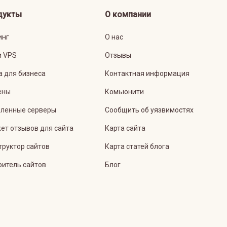
дукты
О компании
инг
О нас
и VPS
Отзывы
а для бизнеса
Контактная информация
ены
Комьюнити
ленные серверы
Сообщить об уязвимостях
ет отзывов для сайта
Карта сайта
труктор сайтов
Карта статей блога
ритель сайтов
Блог